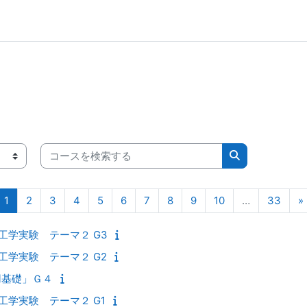
コースを検索する
コースを検索す
ページ 1
ページ 2
ページ 3
ページ 4
ページ 5
ページ 6
ページ 7
ページ 8
ページ 9
ページ 10
ページ
1
2
3
4
5
6
7
8
9
10
…
33
»
理工学実験 テーマ２ G3
理工学実験 テーマ２ G2
用基礎」Ｇ４
理工学実験 テーマ２ G1