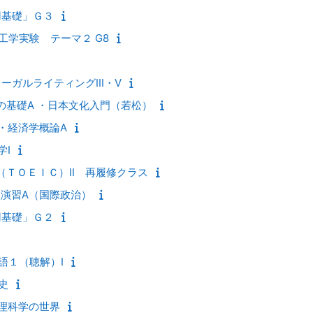
用基礎」Ｇ３
理工学実験 テーマ２ G8
ガルライティングIII・V
の基礎A ・日本文化入門（若松）
・経済学概論A
学Ⅰ
（ＴＯＥＩＣ）Ⅱ 再履修クラス
次演習A（国際政治）
用基礎」Ｇ２
語１（聴解）Ⅰ
史
理科学の世界