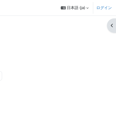
日本語 ‎(ja)‎
ログイン
ブ
る
 33
次のページ