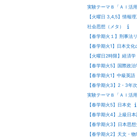
実験テーマ８「ＡＩ活
【火曜日 3,4,5】情報
社会思想（メタ）
【春学期火１】刑事法リー
【春学期火1】日本文化
【火曜日2時限】経済学
【春学期火5】国際政治
【春学期火1】中級英語
【春学期火3】2・3年
実験テーマ８「ＡＩ活
【春学期火5】日本史
【春学期火4】上級日本
【春学期火3】日本思想
【春学期火2】天文・物