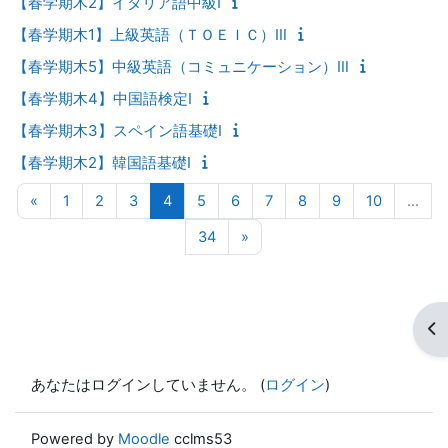
【春学期木2】イタリア語中級Ⅰ
【春学期木1】上級英語（ＴＯＥＩＣ）Ⅲ
【春学期木5】中級英語（コミュニケーション）Ⅲ
【春学期木4】中国語検定Ⅰ
【春学期木3】スペイン語基礎Ⅰ
【春学期木2】韓国語基礎Ⅰ
前のページ
ページ 1
ページ 2
ページ 3
ページ 4
ページ 5
ページ 6
ページ 7
ページ 8
ページ 9
ページ 10
«
1
2
3
4
5
6
7
8
9
10
…
ページ 34
次のページ
34
»
ブ
あなたはログインしていません。 (
ログイン
)
Powered by
Moodle
cclms53