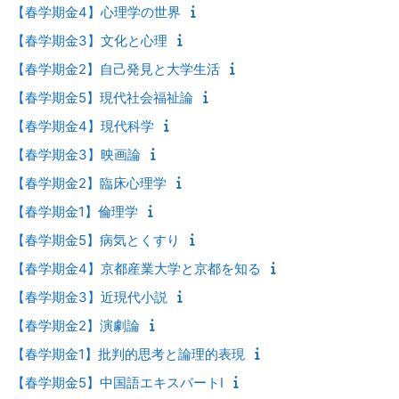
【春学期金4】心理学の世界
【春学期金3】文化と心理
【春学期金2】自己発見と大学生活
【春学期金5】現代社会福祉論
【春学期金4】現代科学
【春学期金3】映画論
【春学期金2】臨床心理学
【春学期金1】倫理学
【春学期金5】病気とくすり
【春学期金4】京都産業大学と京都を知る
【春学期金3】近現代小説
【春学期金2】演劇論
【春学期金1】批判的思考と論理的表現
【春学期金5】中国語エキスパートⅠ