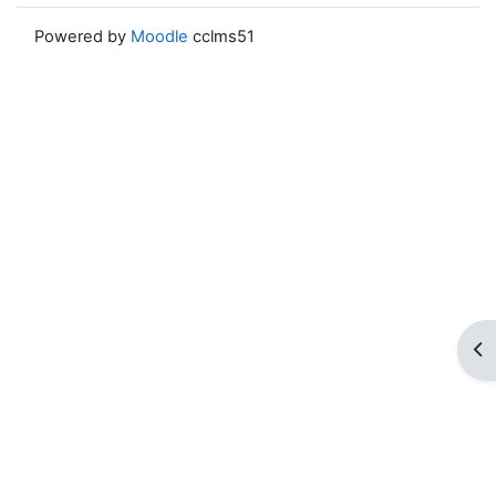
Powered by
Moodle
cclms51
ブ