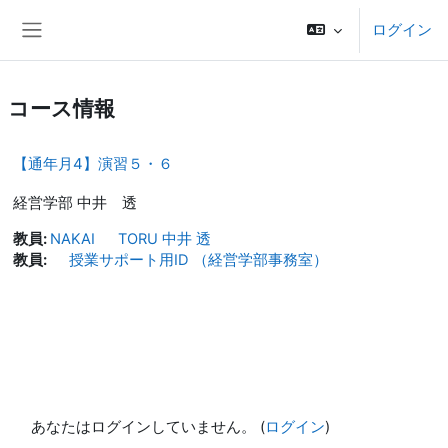
メインコンテンツへスキップする
ログイン
サイドパネル
コース情報
【通年月4】演習５・６
経営学部 中井 透
教員:
NAKAI TORU 中井 透
教員:
授業サポート用ID （経営学部事務室）
あなたはログインしていません。 (
ログイン
)