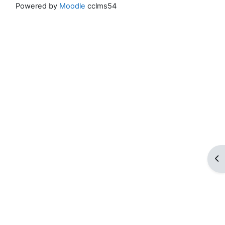
Powered by
Moodle
cclms54
ブ