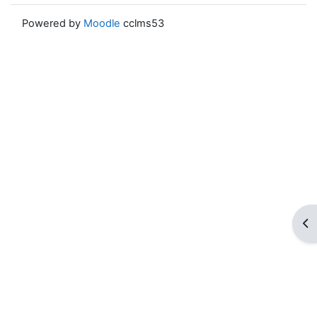
Powered by
Moodle
cclms53
ブ