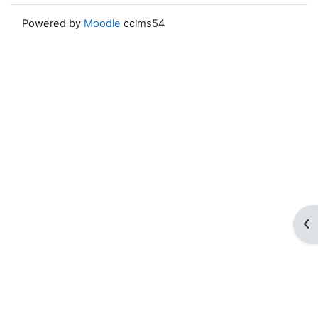
Powered by
Moodle
cclms54
ブ