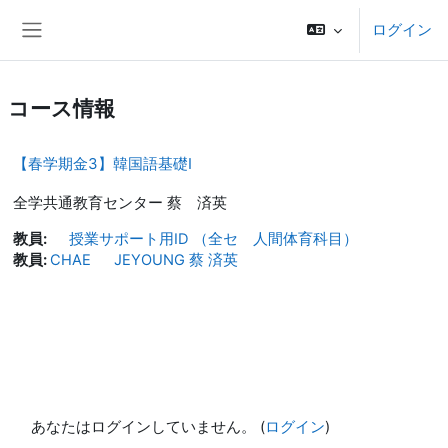
メインコンテンツへスキップする
ログイン
サイドパネル
コース情報
【春学期金3】韓国語基礎Ⅰ
全学共通教育センター 蔡 済英
教員:
授業サポート用ID （全セ 人間体育科目）
教員:
CHAE JEYOUNG 蔡 済英
あなたはログインしていません。 (
ログイン
)