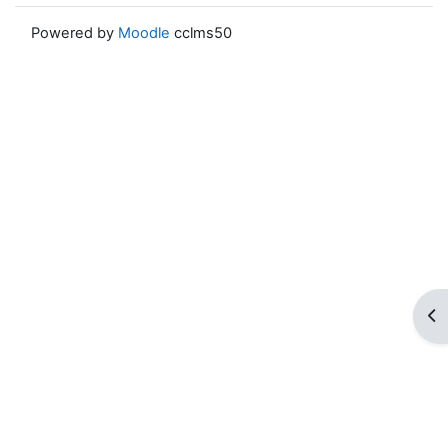
Powered by
Moodle
cclms50
ブ