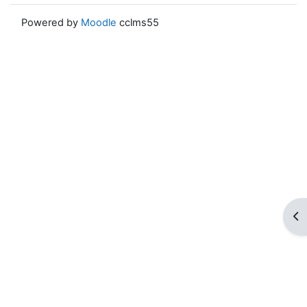
Powered by
Moodle
cclms55
ブ