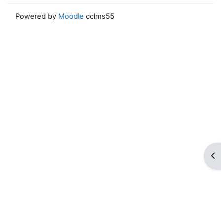
Powered by
Moodle
cclms55
ブ