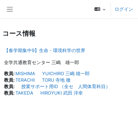
メインコンテンツへスキップする
ログイン
サイドパネル
コース情報
【春学期集中9】生命・環境科学の世界
全学共通教育センター 三嶋 雄一郎
教員:
MISHIMA YUICHIRO 三嶋 雄一郎
教員:
TERACHI TORU 寺地 徹
教員:
授業サポート用ID （全セ 人間体育科目）
教員:
TAKEDA HIROYUKI 武田 洋幸