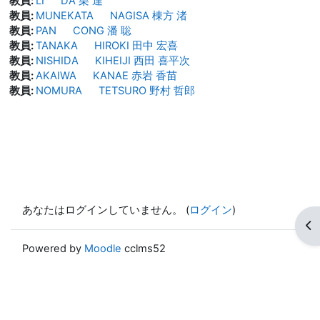
教員:
LI DA 栗 達
教員:
MUNEKATA NAGISA 棟方 渚
教員:
PAN CONG 潘 聡
教員:
TANAKA HIROKI 田中 宏喜
教員:
NISHIDA KIHEIJI 西田 喜平次
教員:
AKAIWA KANAE 赤岩 香苗
教員:
NOMURA TETSURO 野村 哲郎
あなたはログインしていません。 (
ログイン
)
ブ
Powered by
Moodle
cclms52