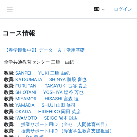
メインコンテンツへスキップする
ログイン
サイドパネル
コース情報
【春学期集中9】データ・ＡＩ活用基礎
全学共通教育センター 三瓶 由紀
教員:
SANPEI YUKI 三瓶 由紀
教員:
KATSUMATA SHINYA 勝股 審也
教員:
FURUTANI TAKAYUKI 古谷 貴之
教員:
SHIOTANI YOSHIYA 塩谷 芳也
教員:
MIYAMORI HISASHI 宮森 恒
教員:
YAMADA SHUJI 山田 修司
教員:
OKADA HIDEHIKO 岡田 英彦
教員:
IWAMOTO SEIGO 岩本 誠吾
教員:
授業サポート用ID （全セ 人間体育科目）
教員:
授業サポート用ID （障害学生教育支援担当）