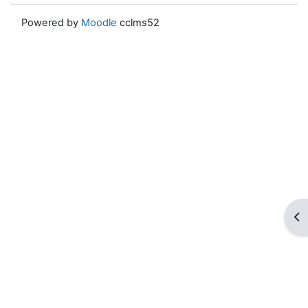
Powered by
Moodle
cclms52
ブ