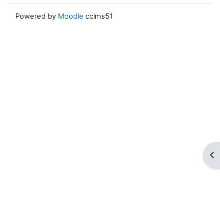
Powered by
Moodle
cclms51
ブ