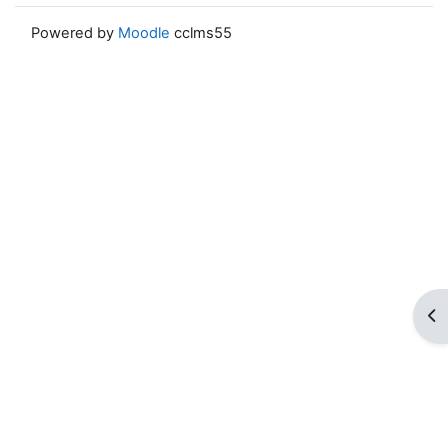
Powered by
Moodle
cclms55
ブ