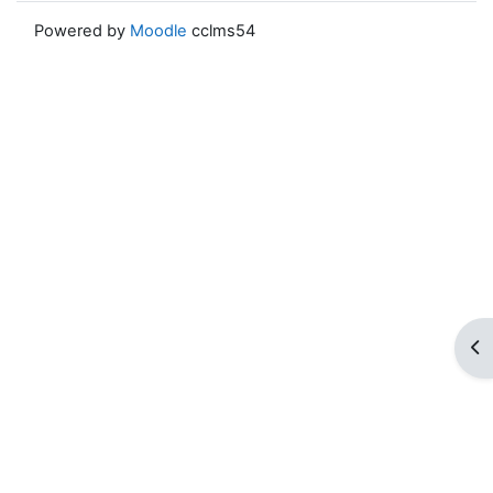
Powered by
Moodle
cclms54
ブ