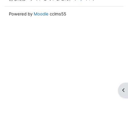
Powered by
Moodle
cclms55
ブ